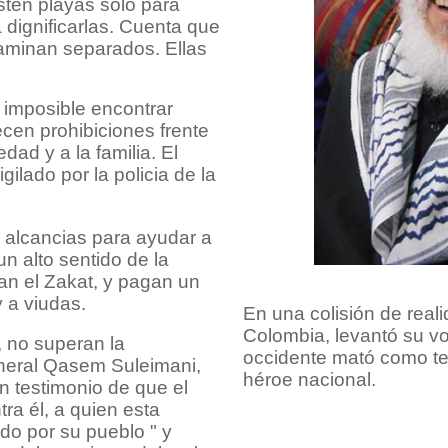
sten playas solo para
a dignificarlas. Cuenta que
caminan separados. Ellas
 imposible encontrar
ecen prohibiciones frente
dad y a la familia. El
ilado por la policia de la
 alcancias para ayudar a
un alto sentido de la
n el Zakat, y pagan un
 a viudas.
En una colisión de real
Colombia, levantó su vo
, no superan la
occidente mató como terr
neral Qasem Suleimani,
héroe nacional.
n testimonio de que el
ra él, a quien esta
o por su pueblo " y