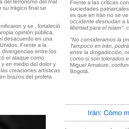
 del terrorismo del mal
Frente a las críticas con
su trágico final se
sociedades patriarcales
es que en Irán no se ve
occidente desnudan a la
ificaron y se , fortaleció
libertad para el Islam"
propia opinión pública,
 el desacuerdo en una
"No consideramos la pro
Unidos. Frente a la
Tampoco en Irán, podrán
 divergencias entre los
entre la drogadicción, 
icó el ataque como
como si son tolerados e
 y en medio del dolor y
Miguel Amature, confun
 las creaciones artísticas
Bogotá.
n brazos del profeta
Irán: Cómo m