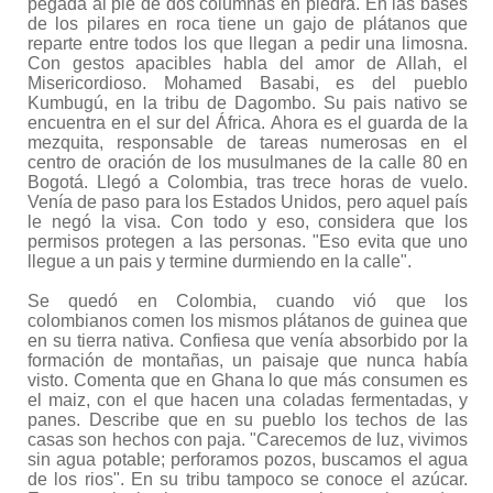
pegada al pie de dos columnas en piedra. En las bases
de los pilares en roca tiene un gajo de plátanos que
reparte entre todos los que llegan a pedir una limosna.
Con gestos apacibles habla del amor de Allah, el
Misericordioso. Mohamed Basabi, es del pueblo
Kumbugú, en la tribu de Dagombo. Su pais nativo se
encuentra en el sur del África. Ahora es el guarda de la
mezquita, responsable de tareas numerosas en el
centro de oración de los musulmanes de la calle 80 en
Bogotá. Llegó a Colombia, tras trece horas de vuelo.
Venía de paso para los Estados Unidos, pero aquel país
le negó la visa. Con todo y eso, considera que los
permisos protegen a las personas. "Eso evita que uno
llegue a un pais y termine durmiendo en la calle".
Se quedó en Colombia, cuando vió que los
colombianos comen los mismos plátanos de guinea que
en su tierra nativa. Confiesa que venía absorbido por la
formación de montañas, un paisaje que nunca había
visto. Comenta que en Ghana lo que más consumen es
el maiz, con el que hacen una coladas fermentadas, y
panes. Describe que en su pueblo los techos de las
casas son hechos con paja. "Carecemos de luz, vivimos
sin agua potable; perforamos pozos, buscamos el agua
de los rios". En su tribu tampoco se conoce el azúcar.