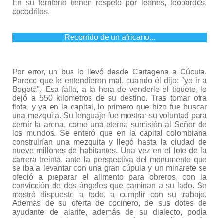
En su territorio tienen respeto por leones, leopardos,
cocodrilos.
Recorrido de un africano...
Por error, un bus lo llevó desde Cartagena a Cúcuta.
Parece que le entendieron mal, cuando él dijo: "yo ir a
Bogotá". Esa falla, a la hora de venderle el tiquete, lo
dejó a 550 kilometros de su destino. Tras tomar otra
flota, y ya en la capital, lo primero que hizo fue buscar
una mezquita. Su lenguaje fue mostrar su voluntad para
cernir la arena, como una eterna sumisión al Señor de
los mundos. Se enteró que en la capital colombiana
construirían una mezquita y llegó hasta la ciudad de
nueve millones de habitantes. Una vez en el lote de la
carrera treinta, ante la perspectiva del monumento que
se iba a levantar con una gran cúpula y un minarete se
ofeció a preparar el alimento para obreros, con la
convicción de dos ángeles que caminan a su lado. Se
mostró dispuesto a todo, a cumplir con su trabajo.
Además de su oferta de cocinero, de sus dotes de
ayudante de alarife, además de su dialecto, podía