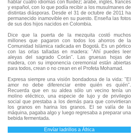
hablar cuatro idiomas con fluidez; árabe, inglés, francés
y español, con lo que podía recibir a los musulmanes de
distintas diásporas. Desde el 31 de octubre de 2011 ha
permanecido inamovible en su puesto. Enseña las fotos
de sus dos hijos nacidos en Colombia.
Dice que la puerta de la mezquita costó muchos
millones que pagaron con todos los ahorros de la
Comunidad Islámica radicada en Bogotá. Es un pórtico
con las orlas talladas en madera: "Ahí puedes leer
aleyas del sagrado Corán". Las gruesas hojas de
madera, con su imponencia ceremonial están abiertas
para todos, crean o no crean en el Profeta Mohamad.
Expresa siempre una visión bondadosa de la vida: "El
amor no debe diferenciar entre quién es quién".
Recuerda que en su aldea sólo un vecino tenía un
molino eléctrico, una especie de lujo y de privilegio
social que prestaba a los demás para que convirtieran
los granos en harina los granos. El se valía de la
máquina, pagaba algo y luego regresaba a preparar una
bebida fermentada.
Envíar ladrillos a África